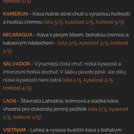
hořkost 1/5)
KAMERUN
-
Káva hutné silné chuti s výraznou hořkostí
a hustou cremou
(síla 5/5, kyselost 1/5, hořkost 5/5)
NICARAGUA
- Káva s plným tělem, bohatou cremou a
kakaovým nádechem -
(síla 3/5, kyselost 3/5, hořkost
1/5)
SALVADOR
-
Výraznější čistá chuť, nízká kyselost a
intenzivní hořká dochuť. V šálku působí plně, ale díky
nízké kyselosti není ostrá
(síla 2/5, kyselost 2/5,
hořkost 4/5)
LAOS
- Šťavnatá Lahodná, krémová a sladká káva
vhodná pro dokonalý jemný požitek
(síla 2/5, kyselost
1/5, hořkost 1/5)
VIETNAM
- Lehká a vysoce kvalitní káva s bohatým