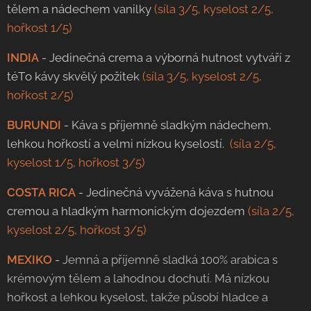
tělem a nádechem vanilky
(síla 3/5, kyselost 2/5,
hořkost 1/5)
INDIA
- Jedinečná crema a výborná hutnost vytváří z
téTo kávy skvělý požitek
(síla 3/5, kyselost 2/5,
hořkost 2/5)
BURUNDI
- Káva s příjemně sladkým nádechem,
lehkou hořkostí a velmi nízkou kyselostí.
(síla 2/5,
kyselost 1/5, hořkost 3/5)
COSTA RICA
- Jedinečná vyvážená káva s hutnou
cremou a hladkým harmonickým dojezdem
(síla 2/5,
kyselost 2/5, hořkost 3/5)
MEXIKO
-
Jemná a příjemně sladká 100% arabica s
krémovým tělem a lahodnou dochutí. Má nízkou
hořkost a lehkou kyselost, takže působí hladce a