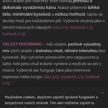
jemnou a
100% arabik pro všechny, kteří hledají
dokonale vyváženou kávu
lehké
. Nabízí příjemně
tělo,
minimální kyselost
nízkou hořkost
a
, takže se
skvěle hodí pro každodenní pití. Výborně chutná jako v
letních kávových nápojích.
(síla 2/5, kyselost 1/5,
hořkost 2/5)
VELVET MOORNING
- náš vlastní,
pečlivě vyladěný
mix
100% arabik s
bohatou chutí, střední intenzitou
bez
kyselosti. Byl vytvořen především pro cappuccino a
latte, kde jeho chuť krásně vynikne a neztratí se ani v
mléce. Výborně ale funguje také jako krémové
espresso nebo lungo.
(síla 3/5, kyselost 1/5, hořkost
2/5)
COLOMBIA *DECAF*
- Jemná kolumbijská káva
Používáme cookies, abychom zajistili správné fungování a
zbavená kofeinu nejšetrnější metodou SWISS WATER,
bezpečnost našich stránek. Tím vám můžeme zajistit tu
metodou
,
při které byl kofein šetrně odstraněn
pouze