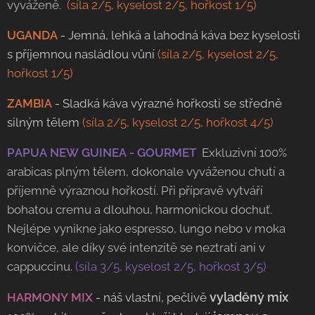
vyváženě.
(síla 2/5, kyselost 2/5, hořkost 1/5)
UGANDA
- Jemná, lehká a lahodná káva bez kyselosti
s příjemnou nasládlou vůní
(síla 2/5, kyselost 2/5,
hořkost 1/5)
ZAMBIA
- Sladká káva výrazné hořkosti se středně
silným tělem
(síla 2/5, kyselost 2/5, hořkost 4/5)
PAPUA NEW GUINEA - GOURMET
Exkluzivn
í 100%
arabicas
plným tělem
,
dokonale vyváženou chutí
a
příjemně výraznou hořkostí. Při přípravě vytváří
bohatou cremu
a
dlouhou, harmonickou dochuť.
Nejlépe vynikne jako espresso, lungo nebo v moka
konvičce, ale díky své intenzitě se neztratí ani v
cappuccinu
.
(síla 3/5, kyselost 2/5, hořkost 3/5)
vyladěný mix
HARMONY MIX
- náš vlastní, pečlivě